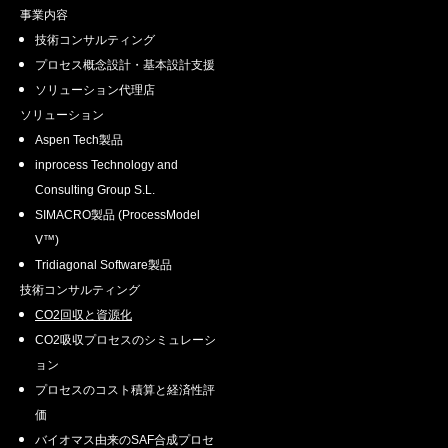
す。

事業内容
技術コンサルティング
・法令に基づく場合

プロセス概念設計・基本設計支援
・人の生命、身体または財産の保護のため
に必要がある場合であって、お客様本人の
ソリューション代理店
同意を得ることが困難であるとき。

ソリューション
・公衆衛生の向上または児童の健全な育成
Aspen Tech製品
の推進のために特に必要がある場合であっ
inprocess Technology and
て、お客様本人の同意を得ることが困難で
Consulting Group S.L.
あるとき。

SIMACRO製品 (ProcessModel
・国の機関もしくは地方公共団体またはそ
V™)
の委託を受けた者が法令に定める事務をす
Tridiagonal Software製品
ることに対して協力する必要がある場合で
あって、お客様本人の同意を得ることによ
技術コンサルティング
り当該事務の遂行に支障を及ぼすおそれが
CO2回収と資源化
あるとき。

CO2吸収プロセスのシミュレーシ
ョン
5.個人情報の安全管理
プロセスのコスト積算と経済性評
価
当社は、個人情報の適切な管理のために、
バイオマス由来のSAF合成プロセ
セキュリティーシステムの維持、社内管理