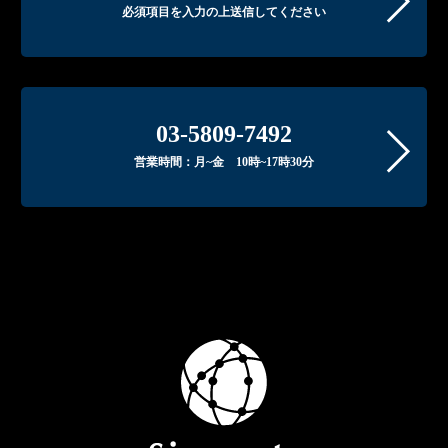
必須項目を入力の上送信してください
法令により例外として取り扱うことが認め
られている場合を除き、取得した個人情報
について、取得の際に予め明示した目的ま
たは公表している利用目的においてのみ利
用いたします。

03-5809-7492
3.個人情報の開示・提供への同意
営業時間：月~金 10時~17時30分
当社のサービスのご利用に際して、次の事
項をあらかじめご承認いただくものとしま
す。

・お客様が、当社の提携先 が提供するサ
ービスの利用を希望し、同サービス利用の
ために当社から提携先へ必要な個人情報を
開示・提供すること

・当社が、提携先のサービスなど、当社以
外の会社が提供するサービスに関するお問
い合わせを受け、お問い合わせに対する回
答を提携先からお客様に直接行うことが適