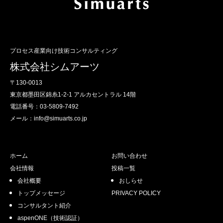
切であると判断した場合、当社から当該提
携先へお問い合わせの内容や回答先情報等
を開示・提供すること

・本プライバシーポリシーに違反した方
や、不正・不当な目的で当社のサービスを
プロセス産業向け技術コンサルティング
利用しようとする方の利用をお断りするた
株式会社シムアーツ
めに必要が生じた場合、当社から提携先等
へ必要な個人情報を開示・提供すること

〒130-0013
・個人情報に関する守秘義務、再提供禁止
東京都墨田区錦糸1-2-1 アルカセントラル 14階
及び事故時の責任分担等の契約を締結し、
電話番号：03-5809-7492
個人情報に関して当社と同等の取り扱いが
メール：info@simuarts.co.jp
担保されている第三者へ当社から個人情報
を開示・提供すること

ホーム
お問い合わせ
4.個人情報の第三者への提供
会社情報
投稿一覧
当社は前項であらかじめ同意いただいてい
会社概要
おしらせ
る場合以外についても、次に掲げる場合に
トップメッセージ
PRIVACY POLICY
ついてはお客様の個人情報を業務委託先以
コンサルタント紹介
外の第三者に開示・提供することがありま
aspenONE（技術認証）