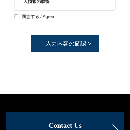
人情報の取得
当社は、会員登録、商品の購入、プレゼン
同意する / Agree
トや懸賞への応募、ウェブサイト改善のた
めのオンライン調査へのご協力などによ
り、お客様のメールアドレスやお名前、ご
住所、生年月日、電話番号、メールアドレ
ス、銀行口座番号、クレジットカード番号
等の個人情報を、次に揚げる目的の範囲内
においてご提供して頂くことがあります。

・お客様への商品のお届けや、メールの配
信等、お客様がご希望されたサービスの提
供を行う為。

・お客様へ、より質の高いサービス提供を
行う方策を講じるための統計的資料を得る
為。

2.個人情報の利用
Contact Us
当社は、ご本人の同意を得た場合、および