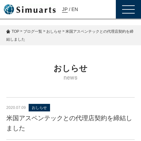
toggle
JP
/
EN
naviga
>
>
>
米国アスペンテックとの代理店契約を締
TOP
ブログ一覧
おしらせ
結しました
おしらせ
news
2020.07.09
おしらせ
米国アスペンテックとの代理店契約を締結し
ました